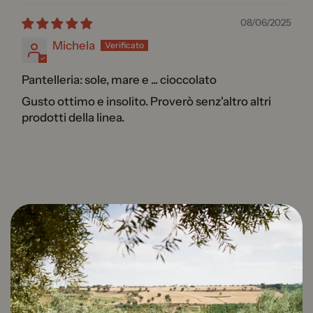
08/06/2025
Michela
Pantelleria: sole, mare e ... cioccolato
Gusto ottimo e insolito. Proverò senz'altro altri
prodotti della linea.