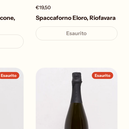
€19,50
icone,
Spaccaforno Eloro, Riofavara
Esaurito
Esaurito
Esaurito