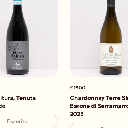
€16,00
ltura, Tenuta
Chardonnay Terre Sic
do
Barone di Serramarr
2023
Esaurito